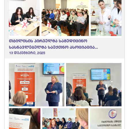
თბილისის პირველმა სამედიცინო
სასწავლებელმა საექთნო ასოციაცია
“ნიუმენთან” და “სიაბ-აკადემიასთან”
13 დეკემბერი, 2025
მემორანდუმი გააფორმა