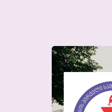
საგამოცდო სივრცე
ბიბლიოთეკა
ვა
მთავარი
ჩვენს შესახებ
სწავლა
პ