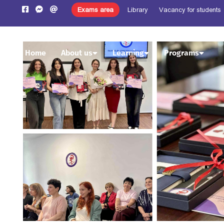
Exams area
Library
Vacancy for students
Home
About us
Learning
Programs